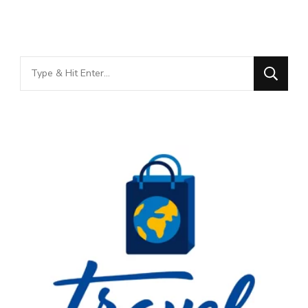
Looking
for
Something?