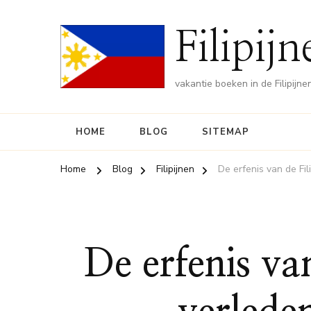
Filipij
vakantie boeken in de Filipijne
HOME
BLOG
SITEMAP
Home
Blog
Filipijnen
De erfenis van de Fi
De erfenis va