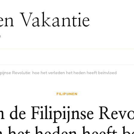
nen Vakantie
n
lipijnse Revolutie: hoe het verleden het heden heeft beïnvloed
FILIPIJNEN
n de Filipijnse Revo