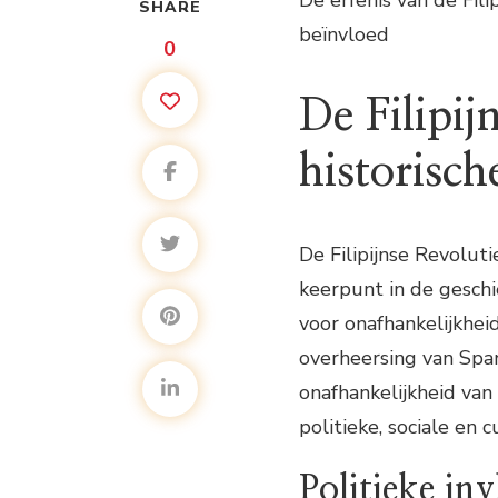
De erfenis van de Fil
SHARE
beïnvloed
0
De Filipij
historisch
De Filipijnse Revolut
keerpunt in de geschi
voor onafhankelijkhei
overheersing van Span
onafhankelijkheid van
politieke, sociale en 
Politieke in