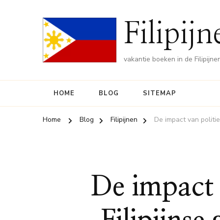
Filipij
vakantie boeken in de Filipijne
HOME
BLOG
SITEMAP
Home
Blog
Filipijnen
De impact van politi
De impact 