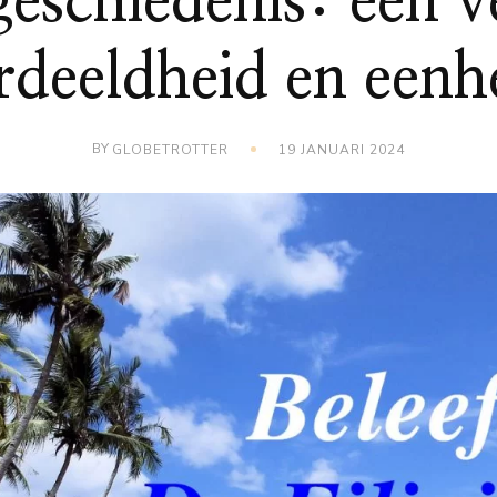
 geschiedenis: een 
rdeeldheid en eenh
BY
GLOBETROTTER
19 JANUARI 2024