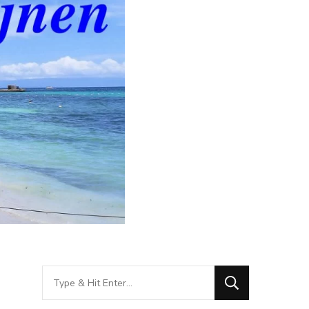
Looking
for