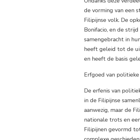
Ondanks deze verdeel
de vorming van een st
Filipijnse volk. De o
Bonifacio, en de strij
samengebracht in hun 
heeft geleid tot de ui
en heeft de basis gel
Erfgoed van politieke 
De erfenis van politie
in de Filipijnse samen
aanwezig, maar de Fi
nationale trots en een
Filipijnen gevormd to
complexe geschiedeni