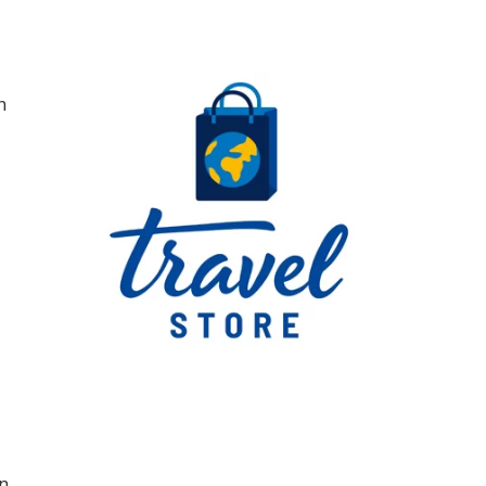
Something?
n
n