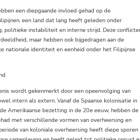
 hebben een diepgaande invloed gehad op de
ilipijnen, een land dat lang heeft geleden onder
 politieke instabiliteit en interne strijd. Deze conflicte
rdeeldheid, maar hebben ook bijgedragen aan de
e nationale identiteit en eenheid onder het Filipijnse
ond
edenis wordt gekenmerkt door een opeenvolging van
zowel intern als extern. Vanaf de Spaanse kolonisatie in
de Amerikaanse bezetting in de 20e eeuw, hebben de
gehad met verschillende vormen van overheersing en
eriode van koloniale overheersing heeft diepe sporen
ijnse samenleving en heeft geleid tot politieke onrust e