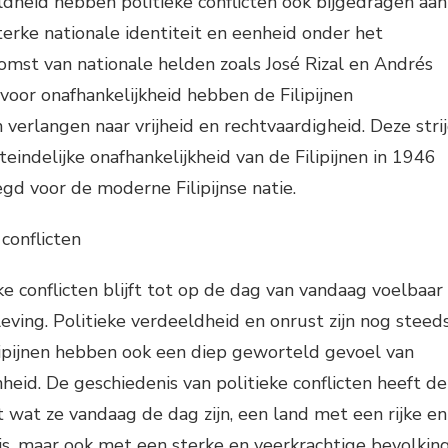
dheid hebben politieke conflicten ook bijgedragen aan
erke nationale identiteit en eenheid onder het
pkomst van nationale helden zoals José Rizal en Andrés
d voor onafhankelijkheid hebben de Filipijnen
verlangen naar vrijheid en rechtvaardigheid. Deze stri
teindelijke onafhankelijkheid van de Filipijnen in 1946
egd voor de moderne Filipijnse natie.
conflicten
ke conflicten blijft tot op de dag van vandaag voelbaar
leving. Politieke verdeeldheid en onrust zijn nog steed
lipijnen hebben ook een diep geworteld gevoel van
heid. De geschiedenis van politieke conflicten heeft de
t wat ze vandaag de dag zijn, een land met een rijke en
s, maar ook met een sterke en veerkrachtige bevolking