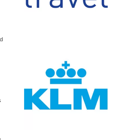
jd
s
.