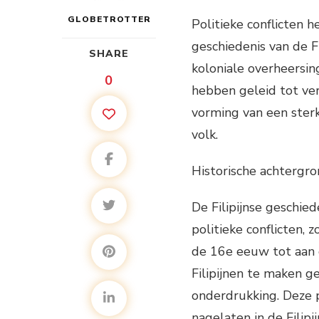
GLOBETROTTER
Politieke conflicten
geschiedenis van de F
SHARE
koloniale overheersing,
0
hebben geleid tot ve
vorming van een sterk
volk.
Historische achtergr
De Filipijnse geschi
politieke conflicten, 
de 16e eeuw tot aan 
Filipijnen te maken 
onderdrukking. Deze p
nagelaten in de Filip