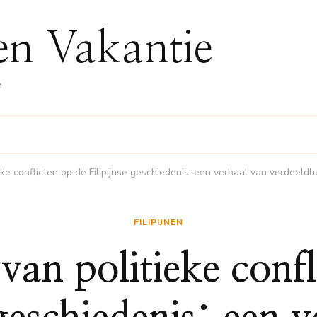
nen Vakantie
n
eke conflicten op de Filipijnse geschiedenis: een verhaal van verdeeld
FILIPIJNEN
van politieke confl