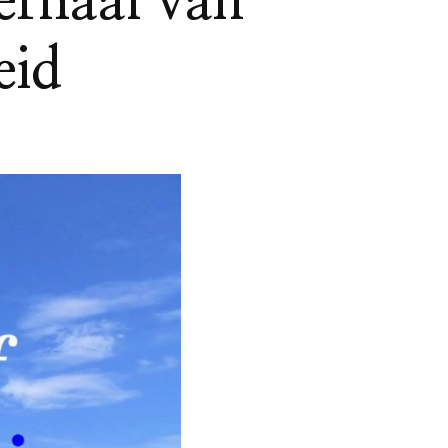
verhaal van
eid