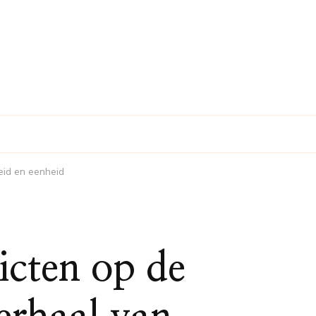
heid en eenheid
icten op de