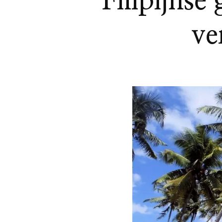
Filipijnse
ve