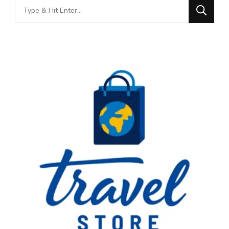
Looking
for
Something?