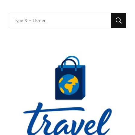
Looking
for
Something?