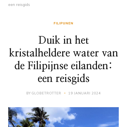
een reisgids
FILIPIJNEN
Duik in het
kristalheldere water van
de Filipijnse eilanden:
een reisgids
BY
GLOBETROTTER
19 JANUARI 2024