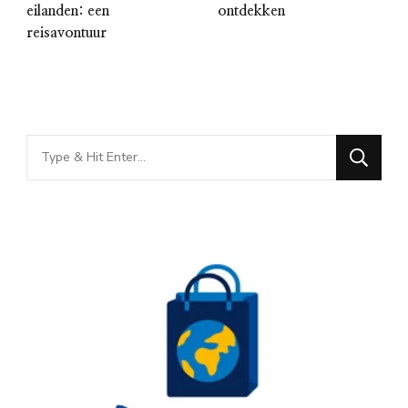
eilanden: een
ontdekken
reisavontuur
Looking
for
Something?