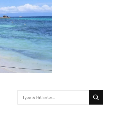
Looking
for
Something?