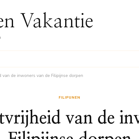
nen Vakantie
n
d van de inwoners van de Filipijnse dorpen
FILIPIJNEN
tvrijheid van de i