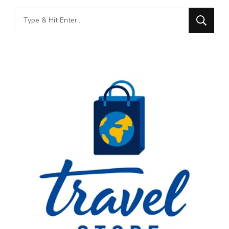
Looking
for
Something?