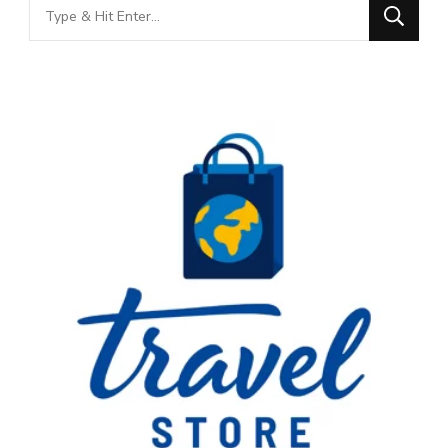
Looking
for
Something?