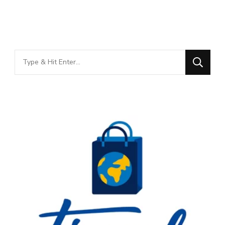
Looking
for
Something?