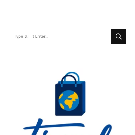
Looking
for
Something?