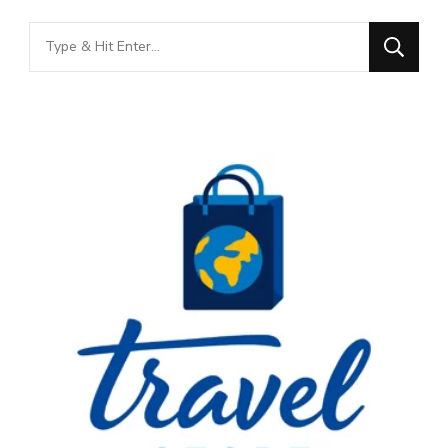
Looking
for
Something?