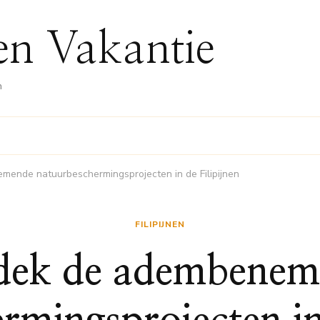
nen Vakantie
n
ende natuurbeschermingsprojecten in de Filipijnen
FILIPIJNEN
dek de adembenem