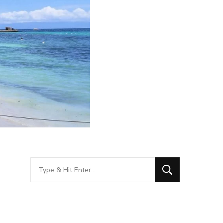
Looking
for
Something?