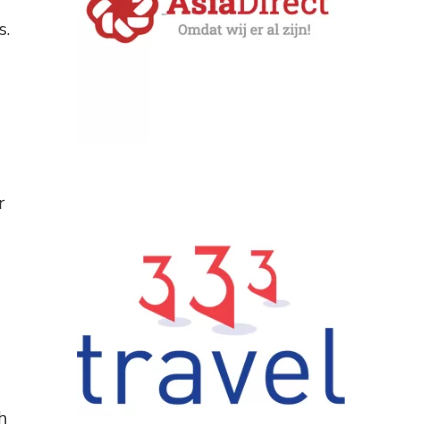
s.
r
h