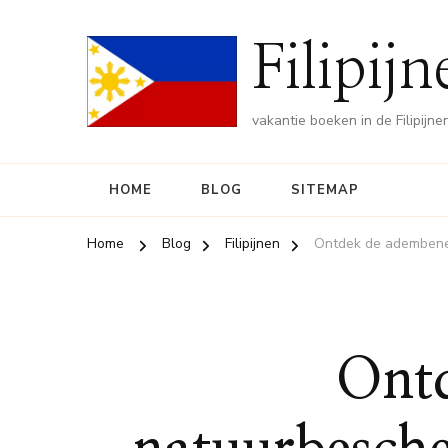
Filipij
vakantie boeken in de Filipijne
HOME
BLOG
SITEMAP
Home
Blog
Filipijnen
Ontdek de adembenem
Ont