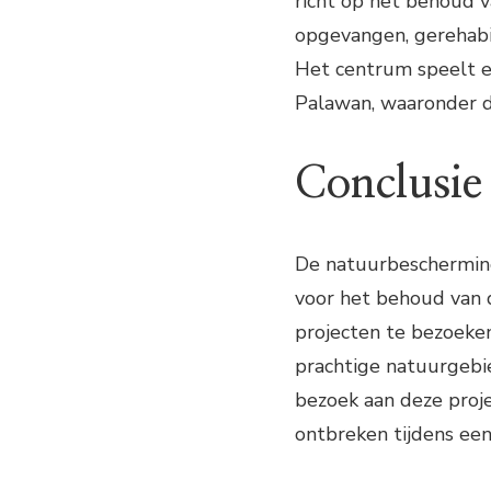
richt op het behoud 
opgevangen, gerehabil
Het centrum speelt ee
Palawan, waaronder de
Conclusie
De natuurbeschermings
voor het behoud van d
projecten te bezoeken
prachtige natuurgebie
bezoek aan deze proje
ontbreken tijdens een 