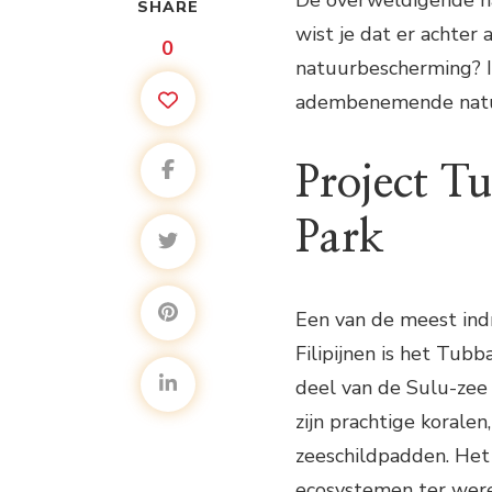
De overweldigende na
SHARE
wist je dat er achter
0
natuurbescherming? In
adembenemende natuur
Project T
Park
Een van de meest in
Filipijnen is het Tub
deel van de Sulu-zee
zijn prachtige koralen
zeeschildpadden. Het 
ecosystemen ter were