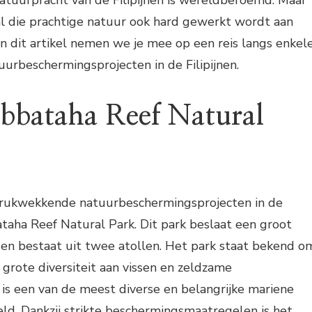
tuurpracht van de Filipijnen is wereldberoemd. Maar
 al die prachtige natuur ook hard gewerkt wordt aan
 dit artikel nemen we je mee op een reis langs enkel
beschermingsprojecten in de Filipijnen.
ubbataha Reef Natural
drukwekkende natuurbeschermingsprojecten in de
bataha Reef Natural Park. Dit park beslaat een groot
 en bestaat uit twee atollen. Het park staat bekend o
, grote diversiteit aan vissen en zeldzame
is een van de meest diverse en belangrijke mariene
ld. Dankzij strikte beschermingsmaatregelen is het