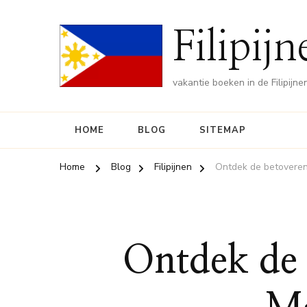
Filipij
vakantie boeken in de Filipijne
HOME
BLOG
SITEMAP
Home
Blog
Filipijnen
Ontdek de betoverend
Ontdek de 