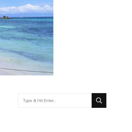
Looking
for
Something?