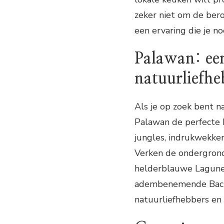
zeker niet om de be
een ervaring die je no
Palawan: een
natuurliefhe
Als je op zoek bent n
Palawan de perfecte 
jungles, indrukwekke
Verken de ondergrond
helderblauwe Lagune 
adembenemende Bacuit
natuurliefhebbers en 