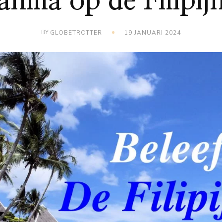
nilla op de Filipij
BY
GLOBETROTTER
19 JANUARI 2024