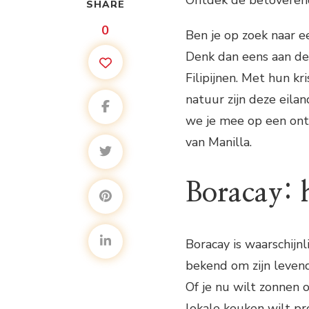
Ontdek de betoverend
SHARE
0
Ben je op zoek naar 
Denk dan eens aan d
Filipijnen. Met hun k
natuur zijn deze eilan
we je mee op een ont
van Manilla.
Boracay: h
Boracay is waarschijnl
bekend om zijn levend
Of je nu wilt zonnen 
lokale keuken wilt pr