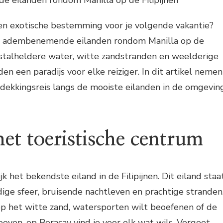
e eilanden rondom Manilla op de Filipijnen
een exotische bestemming voor je volgende vakantie?
e adembenemende eilanden rondom Manilla op de
ristalheldere water, witte zandstranden en weelderige
den een paradijs voor elke reiziger. In dit artikel nemen
dekkingsreis langs de mooiste eilanden in de omgevin
et toeristische centrum
ijk het bekendste eiland in de Filipijnen. Dit eiland staa
ige sfeer, bruisende nachtleven en prachtige stranden
op het witte zand, watersporten wilt beoefenen of de
oeven, op Boracay vind je voor elk wat wils. Vergeet