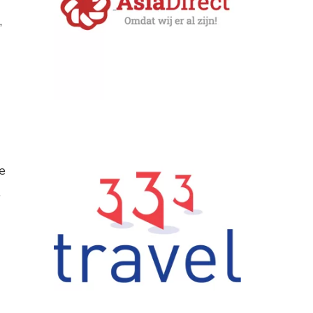
,
e
.