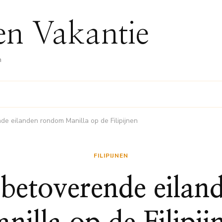
nen Vakantie
n
e eilanden rondom Manilla op de Filipijnen
FILIPIJNEN
betoverende eila