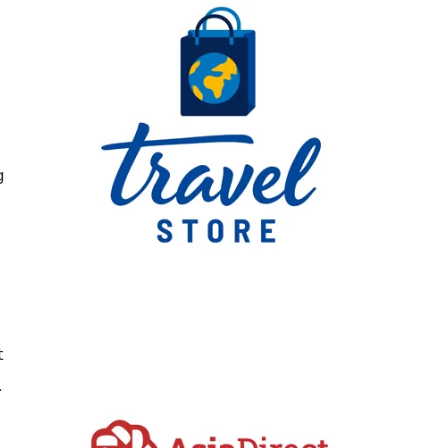
g
t
.