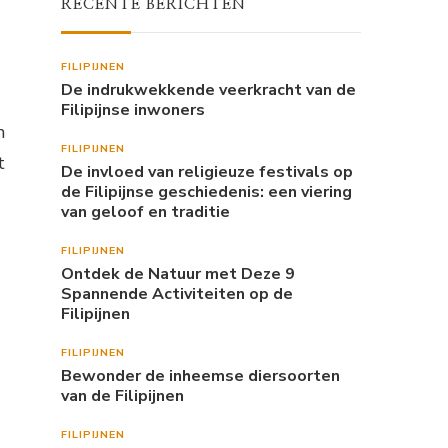
RECENTE BERICHTEN
FILIPIJNEN
De indrukwekkende veerkracht van de
Filipijnse inwoners
n
FILIPIJNEN
t
De invloed van religieuze festivals op
de Filipijnse geschiedenis: een viering
van geloof en traditie
FILIPIJNEN
Ontdek de Natuur met Deze 9
Spannende Activiteiten op de
Filipijnen
FILIPIJNEN
Bewonder de inheemse diersoorten
van de Filipijnen
FILIPIJNEN