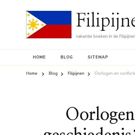
Filipij
vakantie boeken in de Filipijne
HOME
BLOG
SITEMAP
Home
Blog
Filipijnen
Oorlogen en conflict
Oorlogen 