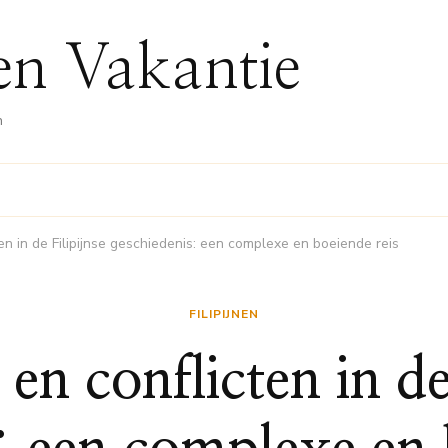
nen Vakantie
n
en in de Filipijnse geschiedenis: een complexe en boeiende reis
FILIPIJNEN
en conflicten in de 