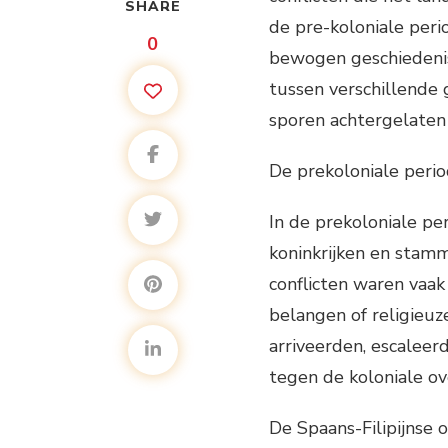
SHARE
de pre-koloniale peri
0
bewogen geschiedenis
tussen verschillende
sporen achtergelaten i
De prekoloniale peri
In de prekoloniale per
koninkrijken en stamm
conflicten waren vaak
belangen of religieuz
arriveerden, escaleer
tegen de koloniale ov
De Spaans-Filipijnse