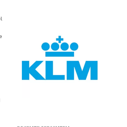
l
e
d