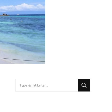
Looking
for
Something?