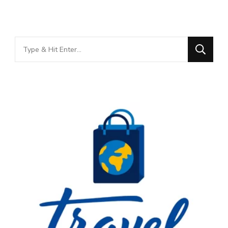
Looking
for
Something?