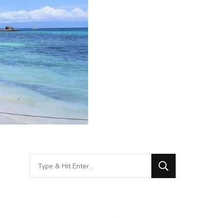
Looking
for
Something?