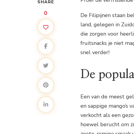
Proef de verfrissende 
SHARE
0
De Filipijnen staan b
land, gelegen in Zuid
die zorgen voor heerl
fruitsnacks je niet m
snel verder!
De populai
Een van de meest geli
en sappige mango’s va
verkocht als een gezo
hoewel berucht om zijn
zoete, romige smaak 