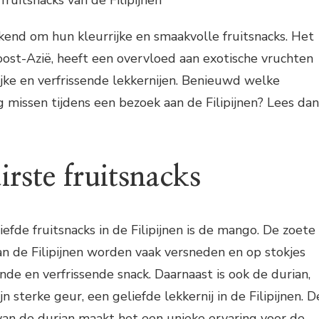
fruitsnacks van de Filipijnen
ekend om hun kleurrijke en smaakvolle fruitsnacks. Het
oost-Azië, heeft een overvloed aan exotische vruchten
ijke en verfrissende lekkernijen. Benieuwd welke
ag missen tijdens een bezoek aan de Filipijnen? Lees dan
rste fruitsnacks
efde fruitsnacks in de Filipijnen is de mango. De zoete
n de Filipijnen worden vaak versneden en op stokjes
nde en verfrissende snack. Daarnaast is ook de durian,
 sterke geur, een geliefde lekkernij in de Filipijnen. D
van de durian maakt het een unieke ervaring voor de