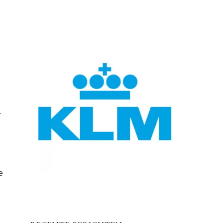
e
l
e