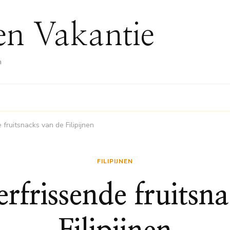
nen Vakantie
n
 fruitsnacks van de Filipijnen
FILIPIJNEN
erfrissende fruitsn