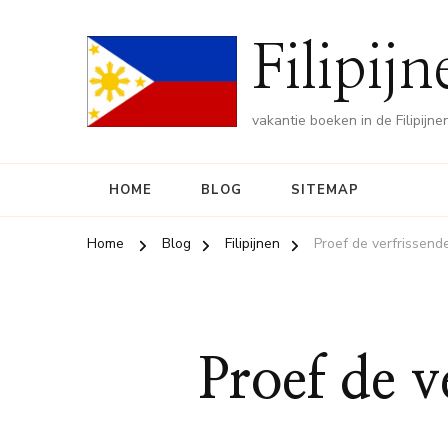
Filipij
vakantie boeken in de Filipijne
HOME
BLOG
SITEMAP
Home
Blog
Filipijnen
Proef de verfrissende
Proef de v