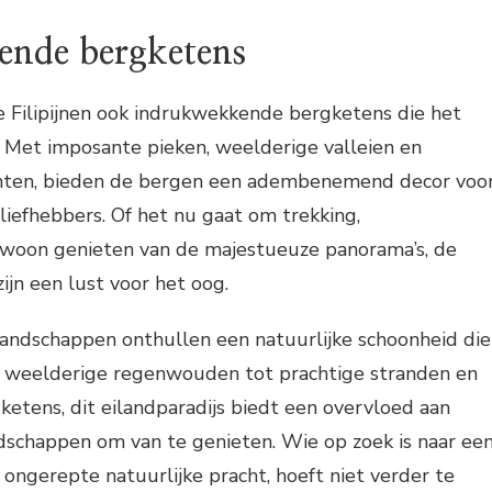
nde bergketens
e Filipijnen ook indrukwekkende bergketens die het
 Met imposante pieken, weelderige valleien en
ichten, bieden de bergen een adembenemend decor voo
liefhebbers. Of het nu gaat om trekking,
woon genieten van de majestueuze panorama’s, de
zijn een lust voor het oog.
 landschappen onthullen een natuurlijke schoonheid die
Van weelderige regenwouden tot prachtige stranden en
etens, dit eilandparadijs biedt een overvloed aan
chappen om van te genieten. Wie op zoek is naar ee
ngerepte natuurlijke pracht, hoeft niet verder te