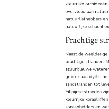
kleurrijke orchideeë
overvloed aan natuurl
natuurliefhebbers en
natuurlijke schoonhei
Prachtige st
Naast de weelderige 
prachtige stranden. M
azuurblauwe wateren v
gebrek aan idyllische
zandstranden tot leve
Filipijnse stranden zi
kleurrijke koraalriff
zonaanbidders en wat