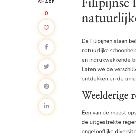
Filipijnse
SHARE
0
natuurlij
De Filipijnen staan
natuurlijke schoonhe
en indrukwekkende ber
Laten we de verschill
ontdekken en de unie
Weelderige 
Een van de meest opv
de uitgestrekte rege
ongelooflijke diversi