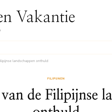
nen Vakantie
n
lipijnse landschappen onthuld
FILIPIJNEN
van de Filipijnse 