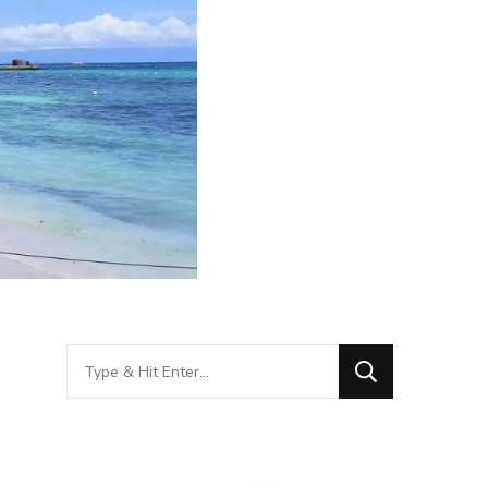
Looking
for
Something?