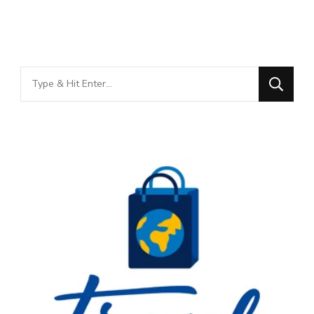
Looking
for
Something?