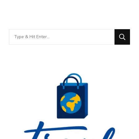
Looking
for
Something?