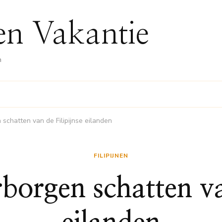
nen Vakantie
n
schatten van de Filipijnse eilanden
FILIPIJNEN
borgen schatten van