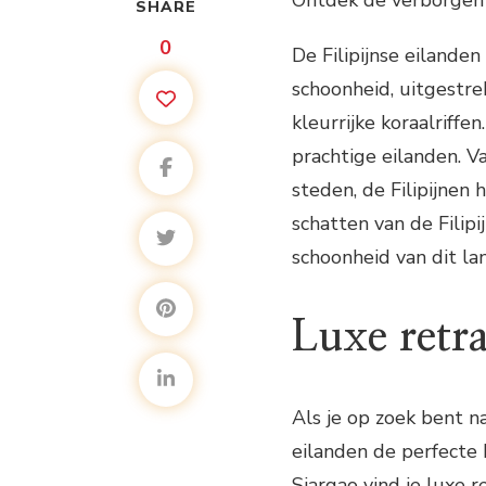
Ontdek de verborgen s
SHARE
0
De Filipijnse eiland
schoonheid, uitgestre
kleurrijke koraalriff
prachtige eilanden. V
steden, de Filipijnen
schatten van de Filipi
schoonheid van dit la
Luxe retra
Als je op zoek bent na
eilanden de perfecte
Siargao vind je luxe r