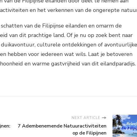
 van de Filipijnse eilanden door deel te nemen aan
ctiviteiten en het verkennen van de ongerepte natuur
schatten van de Filipijnse eilanden en omarm de
eid van dit prachtige land. Of je nu op zoek bent naar
n duikavontuur, culturele ontdekkingen of avontuurlijk
ijnen hebben voor iedereen wat wils. Laat je betoveren
choonheid en warme gastvrijheid van dit eilandparadijs.
NEXT ARTICLE
jnen:
7 Adembenemende Natuuractiviteiten
op de Filipijnen