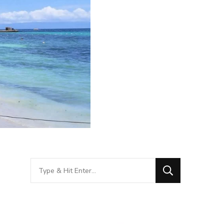
Looking
for
Something?