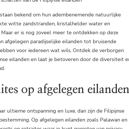
chatten van de Filipijnse eilanden
en staan bekend om hun adembenemende natuurlijke
kte witte zandstranden, kristalhelder water en
en. Maar er is nog zoveel meer te ontdekken op deze
an afgelegen paradijselijke eilanden tot bruisende
 hebben voor iedereen wat wils. Ontdek de verborgen
jnse eilanden en laat je betoveren door de diversiteit e
nd.
ites op afgelegen eilande
ar ultieme ontspanning en luxe, dan zijn de Filipijnse
 bestemming. Op afgelegen eilanden zoals Palawan en
esorts en retraites waar je kunt genieten van privacy,