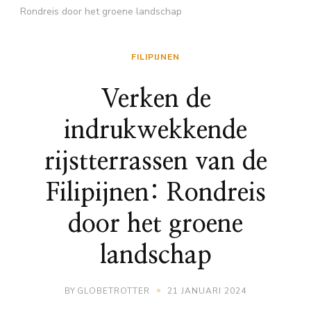
Rondreis door het groene landschap
FILIPIJNEN
Verken de
indrukwekkende
rijstterrassen van de
Filipijnen: Rondreis
door het groene
landschap
BY
GLOBETROTTER
21 JANUARI 2024